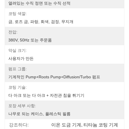
열려있는 수직 정면 또는 수직 선적
코팅 색깔:
금, 로즈 금, 파랑, 회색, 검정, 무지개
전압:
380V, 50Hz 또는 주문품
약실 크기:
사용자가 만든
펌프 그룹:
기계적인 Pump+Roots Pump+Diffusion/Turbo 펌프
코팅 기술:
다 아크 또는 다 아크 + 자전관 침을 튀기기
포장 세부 사항:
나무로 되는 케이스, 플레스틱 필름
강조하다:
이온 도금 기계
, 
티타늄 코팅 기계