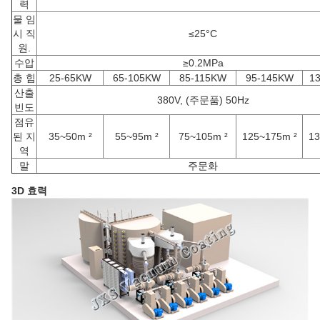
력
물 임
시 직
≤25°C
원.
수압
≥0.2MPa
총 힘
25-65KW
65-105KW
85-115KW
95-145KW
1
산출
380V, (주문품) 50Hz
빈도
점유
된 지
35~50m ²
55~95m ²
75~105m ²
125~175m ²
13
역
말
주문화
3D 효력