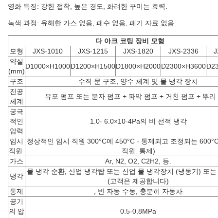
영화 특징: 강한 접착, 높은 경도, 화려한 꾸미는 효력.
녹색 과정: 유해한 가스 없음, 폐수 없음, 폐기 자료 없음.
다 아크 코팅 장비 모형
모형
JXS-1010
JXS-1215
JXS-1820
JXS-2336
J
약실
D1000×H1000
D1200×H1500
D1800×H2000
D2300×H3600
D2
(mm)
구조
수직 문 구조, 양수 체계 및 물 냉각 장치
진공
유포 펌프 또는 분자 펌프 + 파악 펌프 + 거친 펌프 + 뿌리
체계
궁극
적인
1.0- 6.0×10-4Pa의 비 선적 냉각
압력
임시
정상적인 임시 직원 300°C에 450°C - 통제되고 조정되는 600°C 
직원.
직원. 통제)
가스
Ar, N2, O2, C2H2, 등.
물 냉각 순환, 산업 냉각탑 또는 산업 물 냉각장치 (냉동기) 또는
냉각
(고객은 제공합니다)
통제
, 반 자동 수동, 충분히 자동차
공기
의 압
0.5-0.8MPa