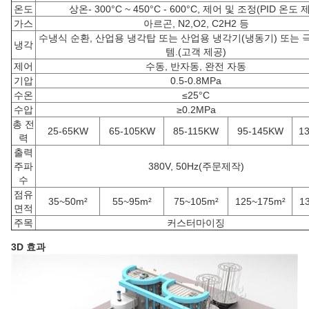
온도
상온- 300°C ~ 450°C - 600°C, 제어 및 조정(PID 온도 
가스
아르곤, N2,O2, C2H2 등
수냉식 순환, 산업용 냉각탑 또는 산업용 냉각기(냉동기) 또는 
냉각
템.(고객 제공)
제어
수동, 반자동, 완전 자동
기압
0.5-0.8MPa
수온
≤25°C
수압
≥0.2MPa
총 전
25-65KW
65-105KW
85-115KW
95-145KW
1
력
출력
주파
380V, 50Hz(주문제작)
수
점유
35~50m²
55~95m²
75~105m²
125~175m²
1
면적
주목
커스터마이징
3D 효과