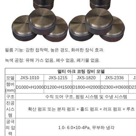
필름 기능: 강한 접착력, 높은 경도, 화려한 장식 효과.
녹색 공정: 유해 가스 없음, 폐수 없음, 폐기물 없음.
멀티 아크 코팅 장비 모델
모델
JXS-1010
JXS-1215
JXS-1820
JXS-2336
J
챔버
D1000×H1000
D1200×H1500
D1800×H2000
D2300×H3600
D2
(mm)
구조
수직 도어 구조, 펌핑 시스템 및 수냉 시스템
진공
시스
확산 펌프 또는 분자 펌프 + 홀드 펌프 + 러프 펌프 + 루츠
템
궁극
의 압
1.0- 6.0×10-4Pa, 무부하 냉각
력