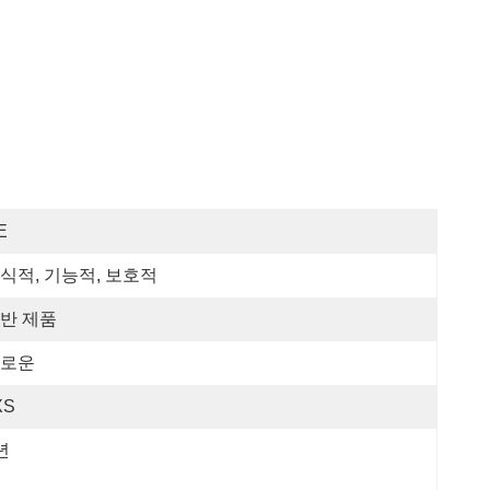
E
식적, 기능적, 보호적
반 제품
로운
XS
년