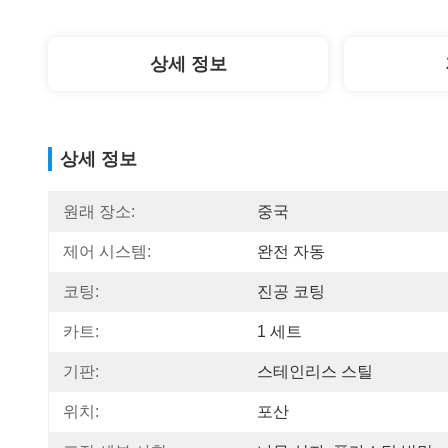
상세 정보
상세 정보
원래 장소:
중국
제어 시스템:
완전 자동
코팅:
진공 코팅
카트:
1 세트
기판:
스테인리스 스틸
위치:
포산