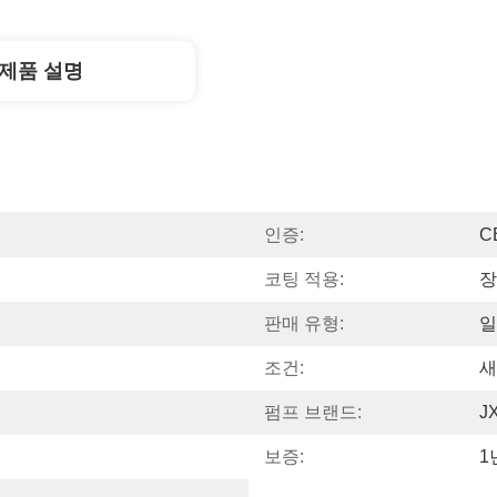
제품 설명
인증:
C
코팅 적용:
장
판매 유형:
일
조건:
새
펌프 브랜드:
J
보증:
1