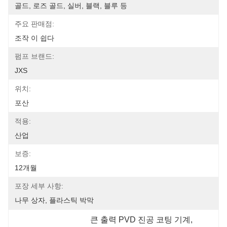
골드, 로즈 골드, 실버, 블랙, 블루 등
주요 판매점:
조작 이 쉽다
펌프 브랜드:
JXS
위치:
포산
적용:
산업
보증:
12개월
포장 세부 사항:
나무 상자, 플라스틱 박막
큰 출력 PVD 진공 코팅 기계
, 