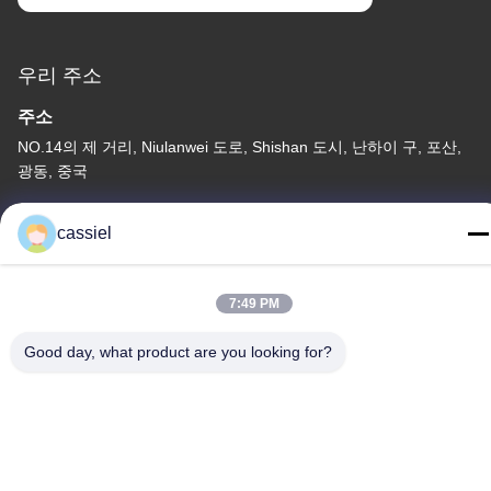
우리 주소
주소
NO.14의 제 거리, Niulanwei 도로, Shishan 도시, 난하이 구, 포산,
광동, 중국
전화
cassiel
86-139-2915-0962
7:49 PM
Good day, what product are you looking for?
개인 정보 보호 정책
|
사이트맵
중국 좋은 품질 PVD 진공 코팅 기계 공급자 저작권 © -2026
Foshan Jinxinsheng Vacuum Equipment Co., Ltd. 모든 권리 예약
해