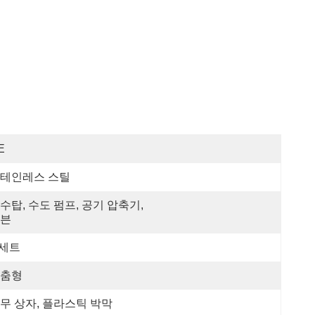
E
테인레스 스틸
수탑, 수도 펌프, 공기 압축기, 
븐
 세트
춤형
무 상자, 플라스틱 박막