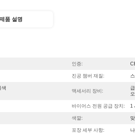
제품 설명
인증:
C
진공 챔버 재질:
스
회색
급
액세서리 장비:
오
바이어스 전원 공급 장치:
1
색깔:
맞
포장 세부 사항:
나