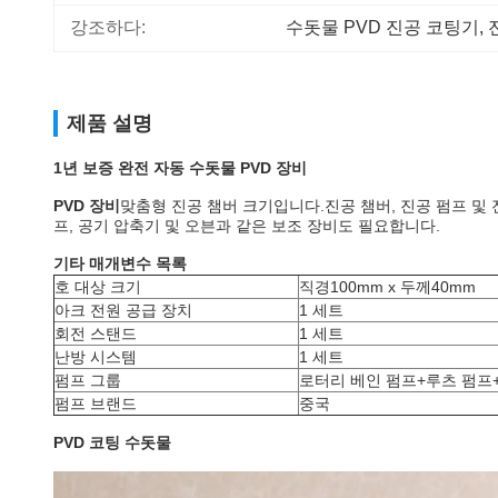
강조하다:
수돗물 PVD 진공 코팅기
, 
제품 설명
1년 보증 완전 자동 수돗물 PVD 장비
PVD 장비
맞춤형 진공 챔버 크기입니다.진공 챔버, 진공 펌프 및 전
프, 공기 압축기 및 오븐과 같은 보조 장비도 필요합니다.
기타 매개변수 목록
호 대상 크기
직경100mm x 두께40mm
아크 전원 공급 장치
1 세트
회전 스탠드
1 세트
난방 시스템
1 세트
펌프 그룹
로터리 베인 펌프+루츠 펌프
펌프 브랜드
중국
PVD 코팅 수돗물