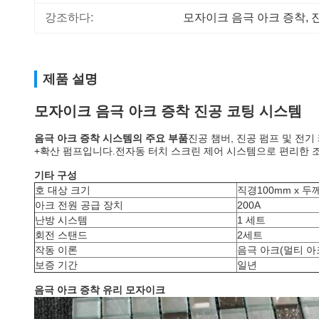
강조하다:
모자이크 음극 아크 증착
, 
제품 설명
모자이크 음극 아크 증착 진공 코팅 시스템
음극 아크 증착 시스템의 주요 부품
진공 챔버, 진공 펌프 및 전
+확산 펌프입니다.전자동 터치 스크린 제어 시스템으로 편리한 
기타 구성
호 대상 크기
직경100mm x 두
아크 전원 공급 장치
200A
난방 시스템
1 세트
회전 스탠드
2세트
작동 이론
음극 아크(멀티 아
보증 기간
일년
음극 아크 증착 유리 모자이크