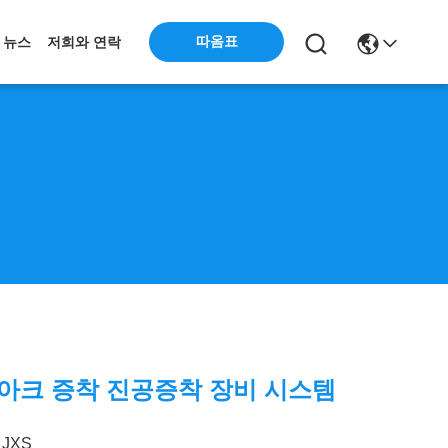
따옴표
뉴스
저희와 연락
아크 증착 진공증착 장비 시스템
JXS