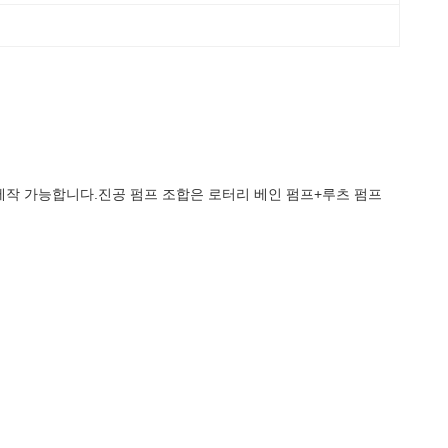
제작 가능합니다.진공 펌프 조합은 로터리 베인 펌프+루츠 펌프