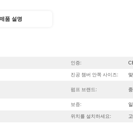
제품 설명
인증:
C
진공 챔버 안쪽 사이즈:
맞
펌프 브랜드:
중
보증:
일
위치를 설치하세요:
고