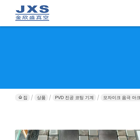
집
상품
PVD 진공 코팅 기계
모자이크 음극 아크