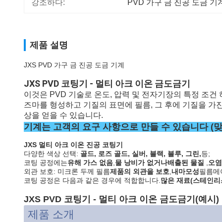
강조하다:
PVD 가구 금 진공 도금 기
제품 설명
JXS PVD 가구 금 진공 도금 기계
JXS PVD 코팅기 - 멀티 아크 이온 금도금기
이것은 PVD 기술로 온도, 압력 및 전자기장의 특정 조건
즈마를 형성하고 기질의 표면에 필름, 그 후에 기질을 가진
상을 얻을 수 있습니다.
기계는 고객의 요구 사항으로 만들 수 있습니다 (
JXS 멀티 아크 이온 진공 코팅기
다양한 색상
선택:
골드, 로즈 골드, 실버, 블랙, 블루, 그린,
등;
코팅 공정에는
유해 가스 없음
,
물 낭비가 없거나
배출된 물질
,
오염
외관 보호: 미크론 두께 필름
제품의 외관을 보호
,
내마모성
필름메
코팅 공정은 다음과 같은 경우에 적합합니다.
많은 재료(스테인리스,
JXS PVD 코팅기 - 멀티 아크 이온 금도금기(예시)
제품 소개