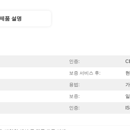
제품 설명
인증:
C
보증 서비스 후:
현
용법:
가
보증:
일
인증:
I