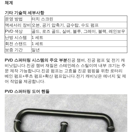
체계
기타 기술적 세부사항
운영 방법
터치 스크린
액세서리 장비
오븐, 공기 압축기, 급수탑, 수도 펌프
PVD 색상
골드, 로즈 골드, 실버, 블루, 그레이, 블랙, 레인보우
난방 시스템
1 세트
회전 스탠드
1 세트
보증 기간
일년
PVD 스퍼터링 시스템의 주요 부분
진공 챔버, 진공 펌프 및 전기 캐
비닛입니다.진공 챔버 재질은 스테인레스 스틸이며 내부 크기는 주
문 제작 가능합니다.진공 펌프는 고효율 진공 펌핑을 위한 로터리
베인 펌프+루츠 펌프+확산 펌프입니다.전기 캐비닛은 에너지 및 제
어 작업을 제공합니다.
PVD 스퍼터링 도어 핸들