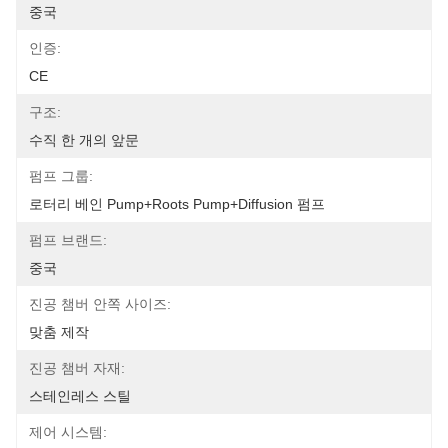
중국
인증:
CE
구조:
수직 한 개의 앞문
펌프 그룹:
로터리 베인 Pump+Roots Pump+Diffusion 펌프
펌프 브랜드:
중국
진공 챔버 안쪽 사이즈:
맞춤 제작
진공 챔버 자재:
스테인레스 스틸
제어 시스템: