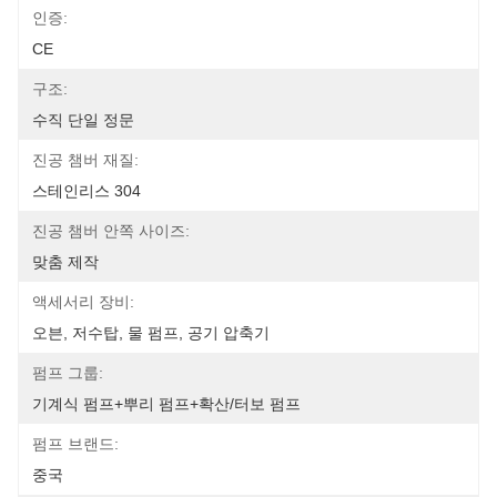
인증:
CE
구조:
수직 단일 정문
진공 챔버 재질:
스테인리스 304
진공 챔버 안쪽 사이즈:
맞춤 제작
액세서리 장비:
오븐, 저수탑, 물 펌프, 공기 압축기
펌프 그룹:
기계식 펌프+뿌리 펌프+확산/터보 펌프
펌프 브랜드:
중국