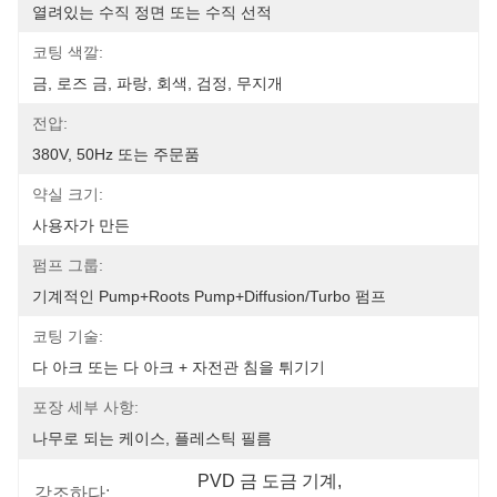
열려있는 수직 정면 또는 수직 선적
코팅 색깔:
금, 로즈 금, 파랑, 회색, 검정, 무지개
전압:
380V, 50Hz 또는 주문품
약실 크기:
사용자가 만든
펌프 그룹:
기계적인 Pump+Roots Pump+Diffusion/Turbo 펌프
코팅 기술:
다 아크 또는 다 아크 + 자전관 침을 튀기기
포장 세부 사항:
나무로 되는 케이스, 플레스틱 필름
PVD 금 도금 기계
, 
강조하다: