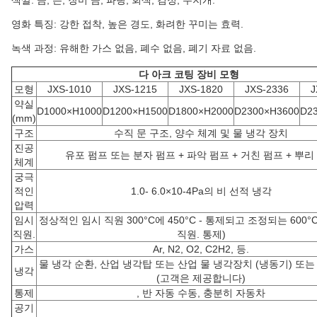
영화 특징: 강한 접착, 높은 경도, 화려한 꾸미는 효력.
녹색 과정: 유해한 가스 없음, 폐수 없음, 폐기 자료 없음.
다 아크 코팅 장비 모형
모형
JXS-1010
JXS-1215
JXS-1820
JXS-2336
J
약실
D1000×H1000
D1200×H1500
D1800×H2000
D2300×H3600
D2
(mm)
구조
수직 문 구조, 양수 체계 및 물 냉각 장치
진공
유포 펌프 또는 분자 펌프 + 파악 펌프 + 거친 펌프 + 뿌리
체계
궁극
적인
1.0- 6.0×10-4Pa의 비 선적 냉각
압력
임시
정상적인 임시 직원 300°C에 450°C - 통제되고 조정되는 600°C 
직원.
직원. 통제)
가스
Ar, N2, O2, C2H2, 등.
물 냉각 순환, 산업 냉각탑 또는 산업 물 냉각장치 (냉동기) 또는
냉각
(고객은 제공합니다)
통제
, 반 자동 수동, 충분히 자동차
공기