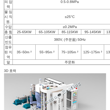
의 압
0.5-0.8MPa
력
물 임
시 직
≤25°C
원.
수압
≥0.2MPa
총 힘
25-65KW
65-105KW
85-115KW
95-145KW
1
산출
380V, (주문품) 50Hz
빈도
점유
된 지
35~50m ²
55~95m ²
75~105m ²
125~175m ²
13
역
말
주문화
3D 효력