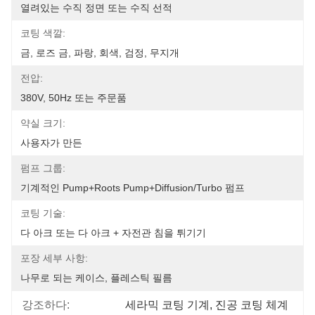
열려있는 수직 정면 또는 수직 선적
코팅 색깔:
금, 로즈 금, 파랑, 회색, 검정, 무지개
전압:
380V, 50Hz 또는 주문품
약실 크기:
사용자가 만든
펌프 그룹:
기계적인 Pump+Roots Pump+Diffusion/Turbo 펌프
코팅 기술:
다 아크 또는 다 아크 + 자전관 침을 튀기기
포장 세부 사항:
나무로 되는 케이스, 플레스틱 필름
강조하다:
세라믹 코팅 기계
, 
진공 코팅 체계