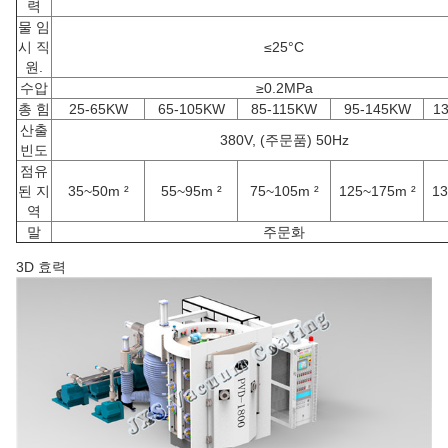
력
물 임
시 직
≤25°C
원.
수압
≥0.2MPa
총 힘
25-65KW
65-105KW
85-115KW
95-145KW
1
산출
380V, (주문품) 50Hz
빈도
점유
된 지
35~50m ²
55~95m ²
75~105m ²
125~175m ²
13
역
말
주문화
3D 효력